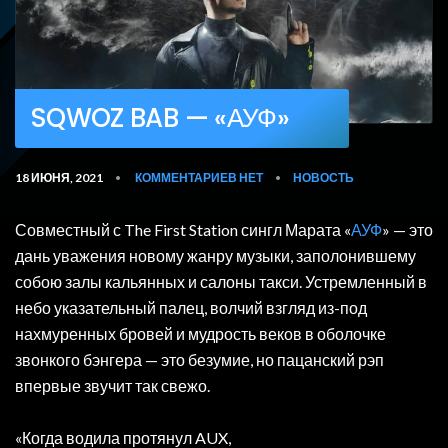
SQWOZ BAB — «АУФ»
18 ИЮНЯ, 2021
КОММЕНТАРИЕВ НЕТ
НОВОСТЬ
•
•
Совместный с The First Station сингл Марата «
АУФ
» — это
дань уважения новому жанру музыки, заполонившему
собою залы кальянных и салоны такси. Устремленный в
небо указательный палец, волчий взгляд из-под
нахмуренных бровей и мудрость веков в оболочке
звонкого бэнгера — это безумие, но пацанский рэп
впервые звучит так свежо.
«Когда водила протянул AUX,